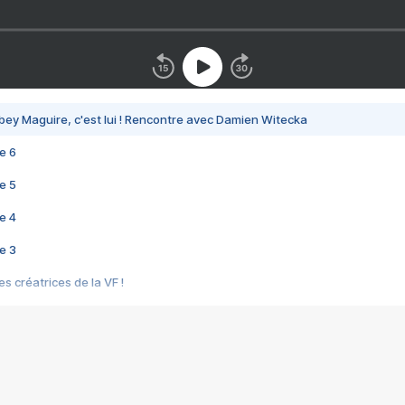
bey Maguire, c'est lui ! Rencontre avec Damien Witecka
e 6
e 5
e 4
e 3
s créatrices de la VF !
e 2
e 1
e Mektoub My Love arrive enfin ! Rencontre avec Shaïn Boumedine et Sal