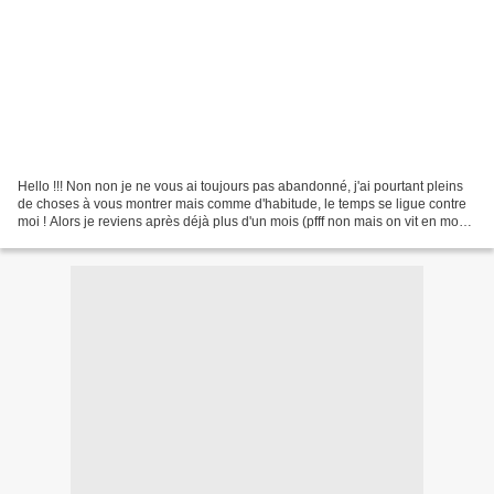
Hello !!! Non non je ne vous ai toujours pas abandonné, j'ai pourtant pleins
de choses à vous montrer mais comme d'habitude, le temps se ligue contre
moi ! Alors je reviens après déjà plus d'un mois (pfff non mais on vit en mode
accéléré ou quoi !?!),...