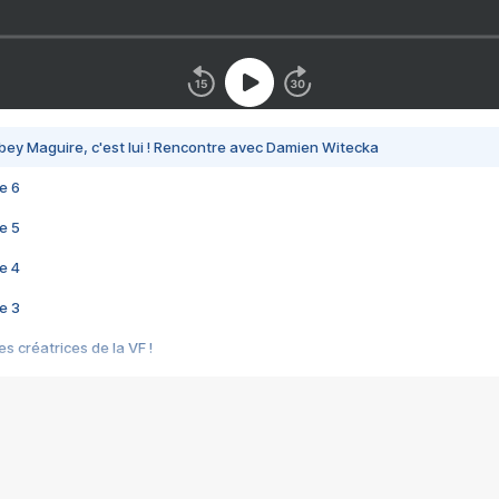
bey Maguire, c'est lui ! Rencontre avec Damien Witecka
e 6
e 5
e 4
e 3
s créatrices de la VF !
e 2
e 1
e Mektoub My Love arrive enfin ! Rencontre avec Shaïn Boumedine et Sal