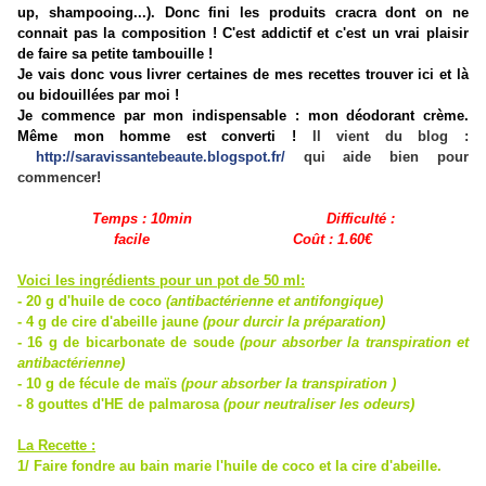
up, shampooing...). Donc fini les produits cracra dont on ne
connait pas la composition ! C'est addictif et c'est un vrai plaisir
de faire sa petite tambouille !
Je vais donc vous livrer certaines de mes recettes trouver ici et là
ou bidouillées par moi !
Je commence par mon indispensable : mon déodorant crème.
Même mon homme est converti !
Il vient du blog :
http://saravissantebeaute.blogspot.fr/
qui aide bien pour
commencer!
Temps : 10min Difficulté :
facile Coût : 1.60€
Voici les ingrédients pour un pot de 50 ml:
- 20 g d'huile de coco
(antibactérienne et antifongique)
- 4 g de cire d'abeille jaune
(pour durcir la préparation)
- 16 g de bicarbonate de soude
(pour absorber la transpiration
et
antibactérienne)
- 10 g de fécule de maïs
(pour absorber la transpiration )
- 8 gouttes d'HE de palmarosa
(pour neutraliser les odeurs)
La Recette :
1/ Faire fondre au bain marie l'huile de coco et la cire d'abeille.