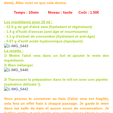
demi). Allez voici ce que cela donne.
Temps : 10min Niveau : facile Coût : 1.50€
Les ingrédients pour 15 ml :
- 12.5 g de gel d'aloé vera
(hydratant et régénérant)
- 1.4 g d'huile d'avocat
(anti-âge et nourrissante)
- 1.1 g d'extrait de concombre
(hydratant et anti-âge)
- 0.07 g d'actif acide hyaluronique
(repulpant)
La recette :
1/ Mettre l'aloé vera dans un bol et ajouter le reste des
ingrédients.
2/ Bien mélanger.
3/ Transvaser la préparation dans le roll-on avec une pipette
(opération délicate !).
Vous pouvez le conserver au frais (l'aloé vera est fragile),
cela fera un effet frais à chaque passage. Je garde le mien
dans ma salle de bain et aucun souci de conservation. Je