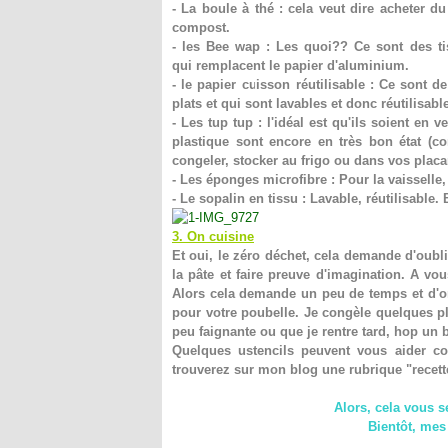
- La boule à thé : cela veut dire acheter du
compost.
- les Bee wap : Les quoi?? Ce sont des tiss
qui remplacent le papier d'aluminium.
- le papier cuisson réutilisable : Ce sont 
plats et qui sont lavables et donc réutilisabl
- Les tup tup : l'idéal est qu'ils soient en 
plastique sont encore en très bon état (c
congeler, stocker au frigo ou dans vos placa
- Les éponges microfibre : Pour la vaisselle, 
- Le sopalin en tissu : Lavable, réutilisable.
3. On cuisine
Et oui, le zéro déchet, cela demande d'oublie
la pâte et faire preuve d'imagination. A vou
Alors cela demande un peu de temps et d'or
pour votre poubelle. Je congèle quelques plat
peu faignante ou que je rentre tard, hop u
Quelques ustencils peuvent vous aider co
trouverez sur mon blog une rubrique "recette
Alors, cela vous s
Bientôt, mes