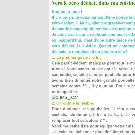
Vers le zéro déchet, dans ma cuisine
Bonjour à tous !
Il y a un an, je vous parlais d'une nouvelle
zéro déchet, il faut y aller progressivemen
demande beaucoup de remise en question et 
Je vous avais donc expliqué comment se lanc
ici
. Aujourd'hui, c'est d'une autre pièce de
zéro déchet, la cuisine. Quand on commen
déchets la remplissent un peu trop vite !
1. Le premier geste : le tri.
Cela paraît évident, mais pas pour tout le 
trions ! Nous avons un sac pour le verre, u
sac biodégradable) et notre poubelle pour 
avons bien diminué notre grande poubell
semaine contre 30L, il y a un an. Pour le 
notre quartier.
2. On oublie le jetable.
Pour diminuer ses poubelles, il faut aussi
sachets, aluminuim, filtre à café....). Je 
remplacer tout cela alors ? " .
Voici ma petite liste pour équiper votre cuisi
- la cafetière italienne : plus de filtre et o