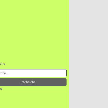
che
es
ier
(1)
embre
(1)