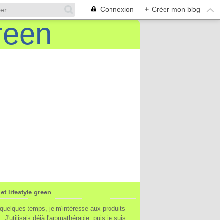
Connexion
+
Créer mon blog
et lifestyle green
quelques temps, je m'intéresse aux produits
. J'utilisais déjà l'aromathérapie, puis je suis