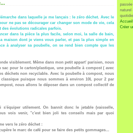
...
passée 
naturel
quotidi
 démarche dans laquelle je me lançais : le zéro déchet. Avec le
Accueil
t pour ne pas se décourager car changer son mode de vie, cela
Créer u
des évolutions radicales parfois.
er dans la pièce la plus facile, selon moi, la salle de bain,
 la maison dont je viens vous parler, et pas la plus simple en
ce à analyser sa poubelle, on se rend bien compte que les
monde visiblement. Même dans mon petit appart' parisien, nous
n sac pour le carton/plastique, une poubelle à compost ( avec
les déchets non recyclable. Avec la poubelle à compost, nous
e classique puisque nous sommes à environ 10L pour 2 par
compost, nous allons le déposer dans un compost collectif de
 s'équiper utilement. On bannit donc le jetable (vaisselle,
vous vois venir, "c'est bien joli tes conseils mais par quoi
ne vers le zéro déchet :
n récupère le marc de café pour se faire des petits gommages...