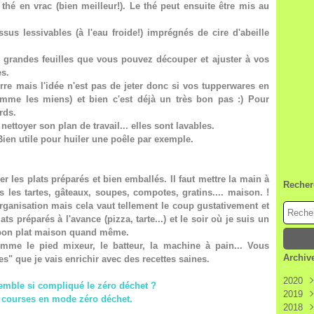
 thé en vrac (bien meilleur!). Le thé peut ensuite être mis au
us lessivables (à l'eau froide!) imprégnés de cire d'abeille
de grandes feuilles que vous pouvez découper et ajuster à vos
es.
verre mais l'idée n'est pas de jeter donc si vos tupperwares en
omme les miens) et bien c'est déjà un très bon pas :) Pour
rds.
nettoyer son plan de travail... elles sont lavables.
 Bien utile pour huiler une poêle par exemple.
r les plats préparés et bien emballés. Il faut mettre la main à
Recher
s les tartes, gâteaux, soupes, compotes, gratins.... maison. !
ganisation mais cela vaut tellement le coup gustativement et
s préparés à l'avance (pizza, tarte...) et le soir où je suis un
n bon plat maison quand même.
mme le pied mixeur, le batteur, la machine à pain...
Vous
Archiv
s" que je vais enrichir avec des recettes saines.
2020
emble si compliqué le zéro déchet ?
2019
Janv
 courses en mode zéro déchet.
2018
Déc