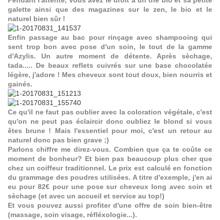
Pendant l'attente, vous avez le droit à un thé bio et sa petite
galette ainsi que des magazines sur le zen, le bio et le
naturel bien sûr !
Enfin passage au bac pour rinçage avec shampooing qui
sent trop bon avec pose d'un soin, le tout de la
gamme
d'Azylis
. Un autre moment de détente. Après sèchage,
tada..... De beaux reflets cuivrés sur une base chocolatée
légère, j'adore ! Mes cheveux sont tout doux, bien nourris et
gainés.
Ce qu'il ne faut pas oublier avec la coloration végétale, c'est
qu'on ne peut pas éclaircir donc oubliez le blond si vous
êtes brune ! Mais l'essentiel pour moi, c'est un retour au
naturel donc pas bien grave ;)
Parlons chiffre me direz-vous. Combien que ça te coûte ce
moment de bonheur? Et bien pas beaucoup plus cher que
chez un coiffeur traditionnel. Le prix est calculé en fonction
du grammage des poudres utilisées. A titre d'exemple, j'en ai
eu pour 82€ pour une pose sur cheveux long avec soin et
sèchage (et avec un accueil et service au top!)
Et vous pouvez aussi profiter d'une offre de soin bien-être
(massage, soin visage, réfléxologie...).