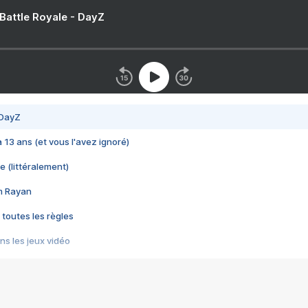
 Battle Royale - DayZ
 DayZ
 a 13 ans (et vous l'avez ignoré)
e (littéralement)
im Rayan
 toutes les règles
s les jeux vidéo
us choquant de Rockstar ? - Le scandale BULLY
e plus moche de Steam