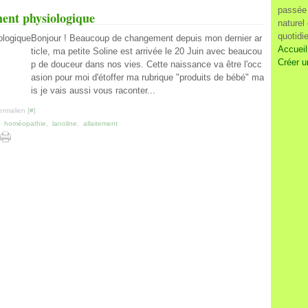
passée 
ent physiologique
naturel
quotidi
Bonjour ! Beaucoup de changement depuis mon dernier ar
Accueil
ticle, ma petite Soline est arrivée le 20 Juin avec beaucou
Créer u
p de douceur dans nos vies. Cette naissance va être l'occ
asion pour moi d'étoffer ma rubrique "produits de bébé" ma
is je vais aussi vous raconter...
ermalien [
#
]
,
homéopathie
,
lanoline
,
allaitement