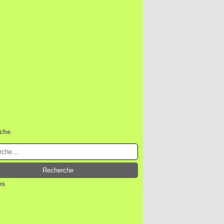
che
es
ier
(1)
embre
(1)