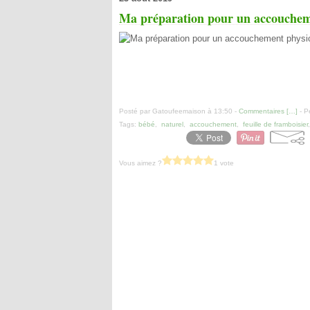
Ma préparation pour un accouchem
Posté par Gatoufeemaison à 13:50 -
Commentaires [
…
]
- P
Tags:
bébé
,
naturel
,
accouchement
,
feuille de framboisier
Vous aimez ?
1 vote