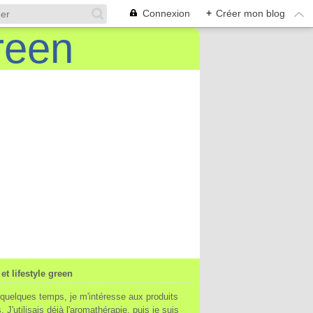
Connexion
+
Créer mon blog
et lifestyle green
quelques temps, je m'intéresse aux produits
. J'utilisais déjà l'aromathérapie, puis je suis