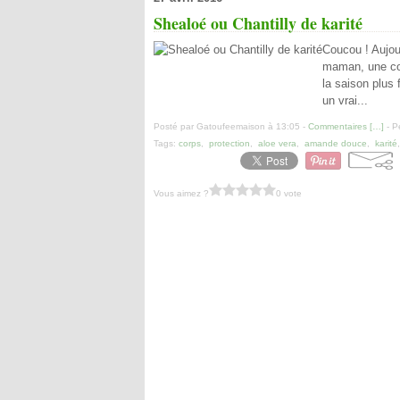
Shealoé ou Chantilly de karité
Coucou ! Aujour
maman, une con
la saison plus 
un vrai...
Posté par Gatoufeemaison à 13:05 -
Commentaires [
…
]
- P
Tags:
corps
,
protection
,
aloe vera
,
amande douce
,
karité
Vous aimez ?
0 vote