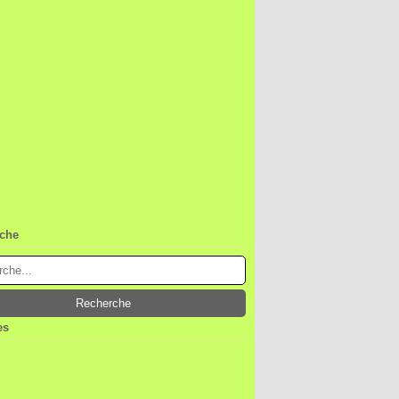
che
es
ier
(1)
embre
(1)