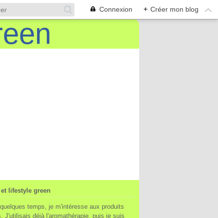
Connexion
+
Créer mon blog
et lifestyle green
quelques temps, je m'intéresse aux produits
. J'utilisais déjà l'aromathérapie, puis je suis