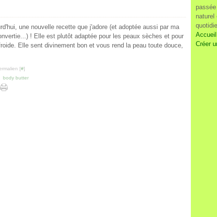
passée 
naturel
quotidi
d'hui, une nouvelle recette que j'adore (et adoptée aussi par ma
Accueil
vertie...) ! Elle est plutôt adaptée pour les peaux sèches et pour
Créer u
froide. Elle sent divinement bon et vous rend la peau toute douce,
ermalien [
#
]
,
body butter