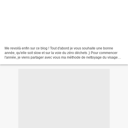
Me revoilà enfin sur ce blog ! Tout d'abord je vous souhaite une bonne
année, qu'elle soit slow et sur la voie du zéro déchets ;) Pour commencer
l'année, je viens partager avec vous ma méthode de nettoyage du visage
appelé "layering ou "mille-feuille".......