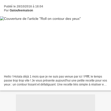
Publié le 28/10/2016 à 18:04
Par
Gatoufeemaison
Hello ! Holala déjà 1 mois que je ne suis pas venue par ici ! Pffff, le temps
passe trop trop vite ! Je vous présente aujourd'hui une petite recette pour vos
yeux : un contour lissant et défatiguant. Une recette très simple à réaliser et
efficace (je...