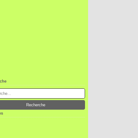
che
es
ier
(1)
embre
(1)