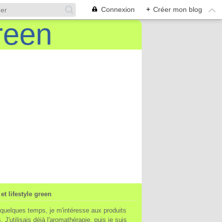
Connexion
+
Créer mon blog
et lifestyle green
quelques temps, je m'intéresse aux produits
. J'utilisais déjà l'aromathérapie, puis je suis