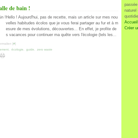
passée 
lle de bain !
naturel
quotidi
Hello ! Aujourd'hui, pas de recette, mais un article sur mes nou
Accueil
velles habitudes écolos que je vous ferai partager au fur et à m
Créer u
esure de mes évolutions, découvertes... En effet, je profite de
s vacances pour continuer ma quête vers l'écologie (tels les...
ermalien [
#
]
nement
,
écologie
,
guide
,
zero waste