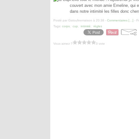
couvert avec mon amie Emeline, qui e
dans notre intimité les filles donc che
Posté par Gatoufeemaison à 20:38 -
Commentaires [
…
]
- P
Tags:
corps
,
cup
,
intimité
,
règles
Vous aimez ?
0 vote