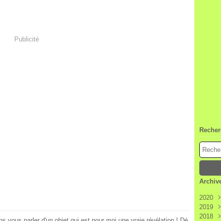
Publicité
Recher
Archiv
2020
2019
Janv
2018
Déc
ens vous parler d'un objet qui est pour moi une vraie révélation ! Dé