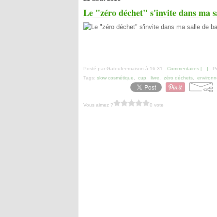
Le "zéro déchet" s'invite dans ma sa
Posté par Gatoufeemaison à 16:31 -
Commentaires [
…
]
- P
Tags:
slow cosmétique
,
cup
,
livre
,
zéro déchets
,
environ
Vous aimez ?
0 vote