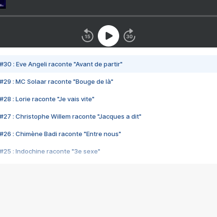
#30 : Eve Angeli raconte "Avant de partir"
#29 : MC Solaar raconte "Bouge de là"
28 : Lorie raconte "Je vais vite"
#27 : Christophe Willem raconte "Jacques a dit"
#26 : Chimène Badi raconte "Entre nous"
#25 : Indochine raconte "3e sexe"
#24 : Zaho raconte "C'est chelou"
#23 : Patrick Bruel raconte "Au café des délices"
#22 : Kyo raconte "Le chemin"