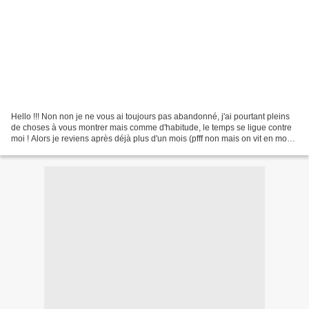
Hello !!! Non non je ne vous ai toujours pas abandonné, j'ai pourtant pleins
de choses à vous montrer mais comme d'habitude, le temps se ligue contre
moi ! Alors je reviens après déjà plus d'un mois (pfff non mais on vit en mode
accéléré ou quoi !?!),...