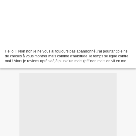
Hello !!! Non non je ne vous ai toujours pas abandonné, j'ai pourtant pleins
de choses à vous montrer mais comme d'habitude, le temps se ligue contre
moi ! Alors je reviens après déjà plus d'un mois (pfff non mais on vit en mode
accéléré ou quoi !?!),...