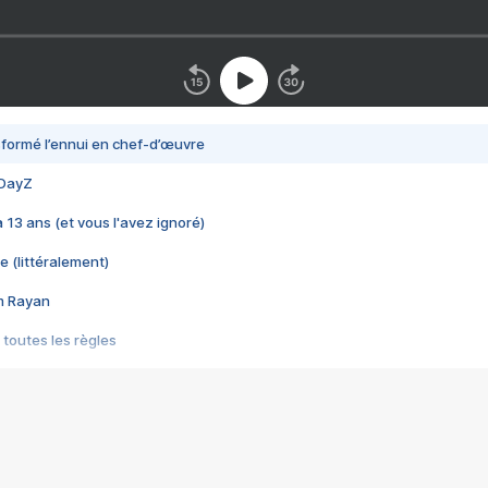
nsformé l’ennui en chef-d’œuvre
 DayZ
 a 13 ans (et vous l'avez ignoré)
e (littéralement)
im Rayan
 toutes les règles
s les jeux vidéo
us choquant de Rockstar ? - Le scandale BULLY
e plus moche de Steam