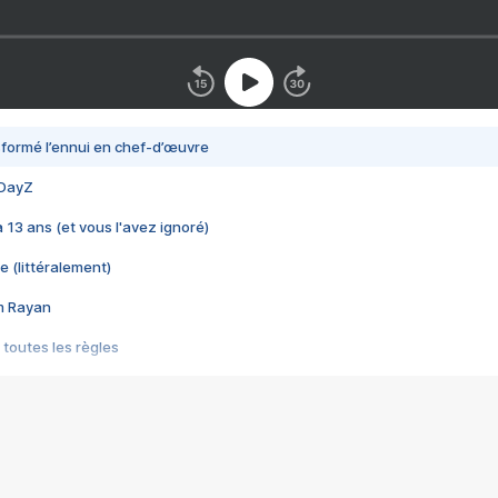
nsformé l’ennui en chef-d’œuvre
 DayZ
 a 13 ans (et vous l'avez ignoré)
e (littéralement)
im Rayan
 toutes les règles
s les jeux vidéo
us choquant de Rockstar ? - Le scandale BULLY
e plus moche de Steam