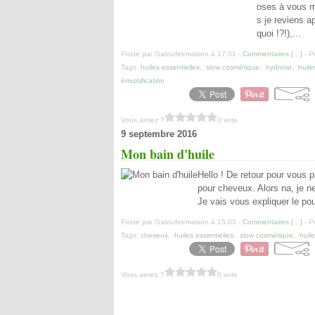
oses à vous m
s je reviens a
quoi !?!),...
Posté par Gatoufeemaison à 17:01 -
Commentaires [
…
]
- P
Tags:
huiles essentielles
,
slow cosmétique
,
hydrolat
,
huile
émulsification
Vous aimez ?
0 vote
9 septembre 2016
Mon bain d'huile
Hello ! De retour pour vous p
pour cheveux. Alors na, je ne
Je vais vous expliquer le pour
Posté par Gatoufeemaison à 15:03 -
Commentaires [
…
]
- P
Tags:
cheveux
,
huiles essentielles
,
slow cosmétique
,
huil
Vous aimez ?
0 vote