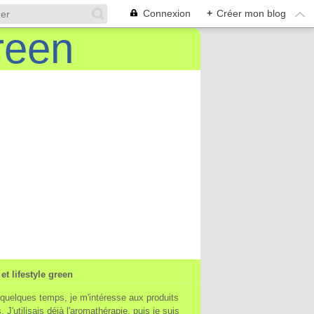
Connexion
+
Créer mon blog
et lifestyle green
quelques temps, je m'intéresse aux produits
. J'utilisais déjà l'aromathérapie, puis je suis