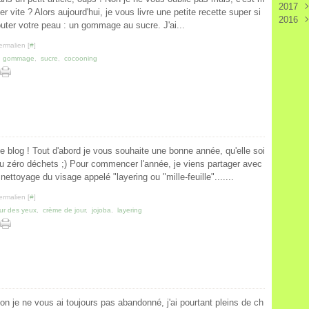
2017
Nov
Sep
 vite ? Alors aujourd'hui, je vous livre une petite recette super si
2016
Oct
Juil
Déc
uter votre peau : un gommage au sucre. J'ai...
Aoû
Mai
Nov
Déc
Juin
Avri
Oct
Oct
ermalien [
#
]
Mai
Mar
Sep
Sep
,
gommage
,
sucre
,
cocooning
Janv
Aoû
Aoû
Juil
Juil
Juin
Juin
Mar
Mai
Févr
Avri
Janv
ce blog ! Tout d'abord je vous souhaite une bonne année, qu'elle soi
 du zéro déchets ;) Pour commencer l'année, je viens partager avec
ttoyage du visage appelé "layering ou "mille-feuille".......
ermalien [
#
]
ur des yeux
,
crème de jour
,
jojoba
,
layering
non je ne vous ai toujours pas abandonné, j'ai pourtant pleins de ch