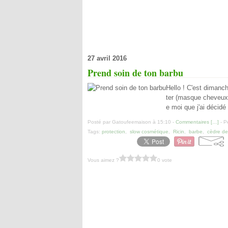
27 avril 2016
Prend soin de ton barbu
Hello ! C'est dimanc
ter (masque cheveux,
e moi que j'ai décid
Posté par Gatoufeemaison à 15:10 -
Commentaires [
…
]
- P
Tags:
protection
,
slow cosmétique
,
Ricin
,
barbe
,
cèdre de 
Vous aimez ?
0 vote