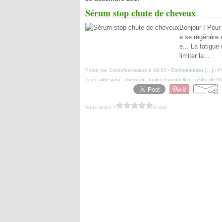
Sérum stop chute de cheveux
Bonjour ! Pour
e se régénère 
e... La fatigue
limiter la...
Posté par Gatoufeemaison à 09:00 -
Commentaires [
…
]
- P
Tags:
aloe vera
,
cheveux
,
huiles essentielles
,
cèdre de l'A
Vous aimez ?
0 vote