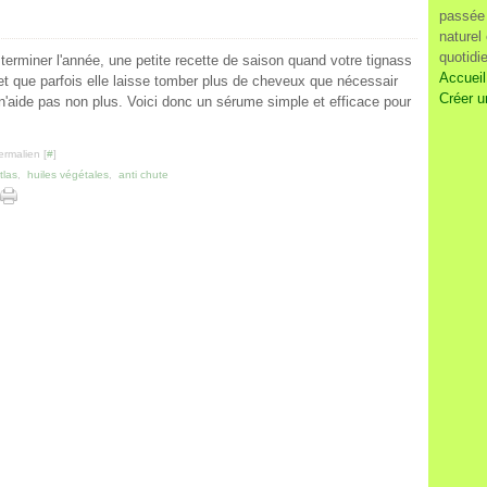
passée 
naturel
quotidi
 terminer l'année, une petite recette de saison quand votre tignass
Accueil
et que parfois elle laisse tomber plus de cheveux que nécessair
Créer u
 n'aide pas non plus. Voici donc un sérume simple et efficace pour
ermalien [
#
]
tlas
,
huiles végétales
,
anti chute