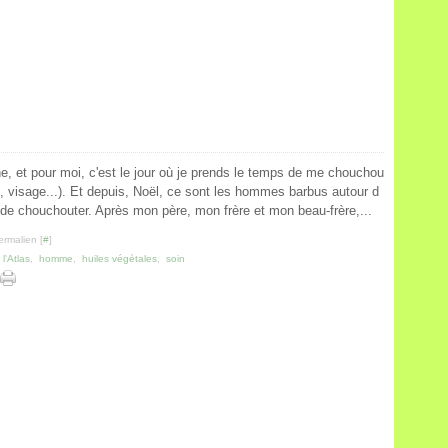
he, et pour moi, c'est le jour où je prends le temps de me chouchou
 visage...). Et depuis, Noël, ce sont les hommes barbus autour d
é de chouchouter. Après mon père, mon frère et mon beau-frère,...
ermalien [
#
]
l'Atlas
,
homme
,
huiles végétales
,
soin