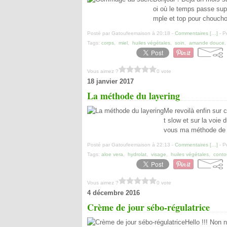
oi où le temps passe super
mple et top pour choucho
Posté par Gatoufeemaison à 20:18 -
Commentaires [
…
]
- P
Tags:
corps
,
miel
,
huiles végétales
,
soin
,
amande douce
Vous aimez ?
0 vote
18 janvier 2017
La méthode du layering
Me revoilà enfin sur 
t slow et sur la voie
vous ma méthode de ne
Posté par Gatoufeemaison à 22:13 -
Commentaires [
…
]
- P
Tags:
aloe vera
,
hydrolat
,
visage
,
huiles végétales
,
conto
Vous aimez ?
0 vote
4 décembre 2016
Crème de jour sébo-régulatrice
Hello !!! Non 