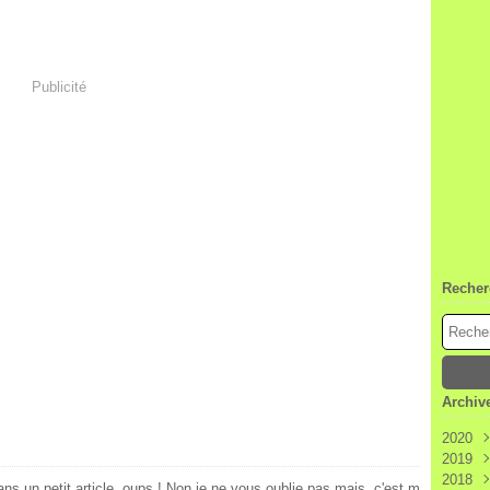
Publicité
Recher
Archiv
2020
2019
Janv
2018
Déc
ns un petit article, oups ! Non je ne vous oublie pas mais, c'est m