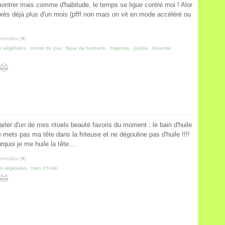
ontrer mais comme d'habitude, le temps se ligue contre moi ! Alor
près déjà plus d'un mois (pfff non mais on vit en mode accéléré ou
ermalien [
#
]
s végétales
,
crème de jour
,
figue de barbarie
,
fragonia
,
jojoba
,
lavande
,
arler d'un de mes rituels beauté favoris du moment : le bain d'huile
 mets pas ma tête dans la friteuse et ne dégouline pas d'huile !!!!
quoi je me huile la tête....
ermalien [
#
]
es végétales
,
bain d'huile