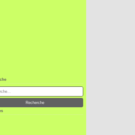
che
es
ier
(1)
embre
(1)