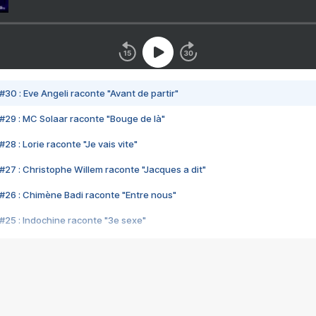
#30 : Eve Angeli raconte "Avant de partir"
#29 : MC Solaar raconte "Bouge de là"
28 : Lorie raconte "Je vais vite"
#27 : Christophe Willem raconte "Jacques a dit"
#26 : Chimène Badi raconte "Entre nous"
#25 : Indochine raconte "3e sexe"
#24 : Zaho raconte "C'est chelou"
#23 : Patrick Bruel raconte "Au café des délices"
#22 : Kyo raconte "Le chemin"