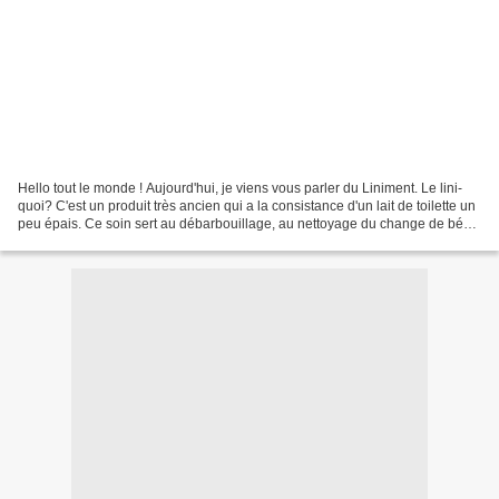
Hello tout le monde ! Aujourd'hui, je viens vous parler du Liniment. Le lini-
quoi? C'est un produit très ancien qui a la consistance d'un lait de toilette un
peu épais. Ce soin sert au débarbouillage, au nettoyage du change de bébé
et même à faciliter...