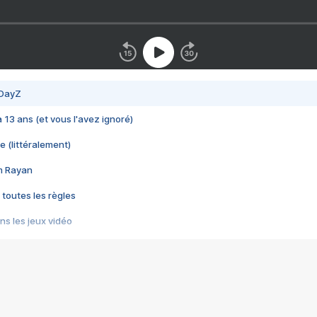
 DayZ
 a 13 ans (et vous l'avez ignoré)
e (littéralement)
im Rayan
 toutes les règles
s les jeux vidéo
us choquant de Rockstar ? - Le scandale BULLY
e plus moche de Steam
du RÊVE tourne au CAUCHEMAR