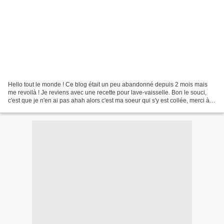
Hello tout le monde ! Ce blog était un peu abandonné depuis 2 mois mais
me revoilà ! Je reviens avec une recette pour lave-vaisselle. Bon le souci,
c'est que je n'en ai pas ahah alors c'est ma soeur qui s'y est collée, merci à
elle ! Sa recette vient...