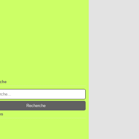
che
es
ier
(1)
embre
(1)