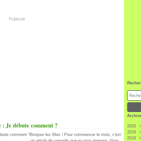
Publicité
Recher
Archiv
e : Je débute comment ?
2020
2019
Janv
Bonjour les filles ! Pour commencer le mois, c'est
2018
Déc
un article de conseils que je vous propose. Vous