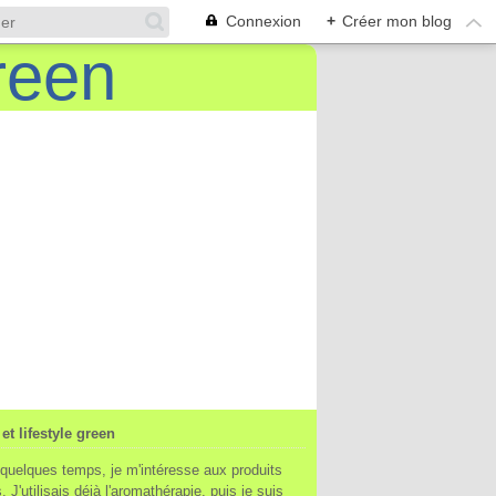
Connexion
+
Créer mon blog
et lifestyle green
quelques temps, je m'intéresse aux produits
. J'utilisais déjà l'aromathérapie, puis je suis