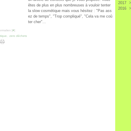
2017
Nov
Sep
êtes de plus en plus nombreuses à vouloir tenter
2016
Oct
Juil
Déc
la slow cosmétique mais vous hésitez : "Pas ass
Aoû
Mai
Nov
Déc
ez de temps", "Trop compliqué", "Cela va me coû
Juin
Avri
Oct
Oct
ter cher"...
Mai
Mar
Sep
Sep
Janv
Aoû
Aoû
ermalien [
#
]
Juil
Juil
tique
,
zero déchets
Juin
Juin
Mar
Mai
Févr
Avri
Janv