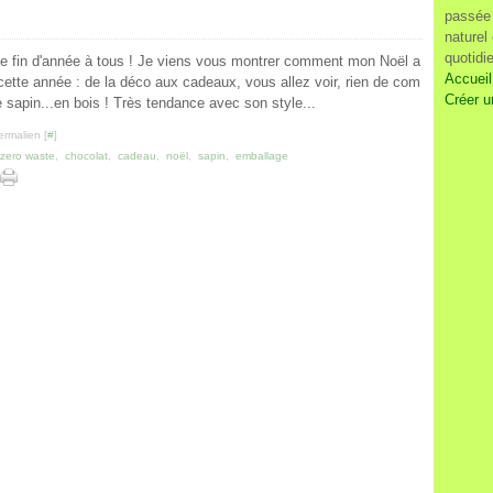
passée 
naturel
quotidi
fin d'année à tous ! Je viens vous montrer comment mon Noël a
Accueil
ette année : de la déco aux cadeaux, vous allez voir, rien de com
Créer u
e sapin...en bois ! Très tendance avec son style...
ermalien [
#
]
zero waste
,
chocolat
,
cadeau
,
noël
,
sapin
,
emballage