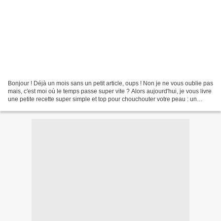
Bonjour ! Déjà un mois sans un petit article, oups ! Non je ne vous oublie pas
mais, c'est moi où le temps passe super vite ? Alors aujourd'hui, je vous livre
une petite recette super simple et top pour chouchouter votre peau : un
gommage au sucre. J'ai...