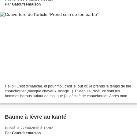
Par
Gatoufeemaison
Hello ! C'est dimanche, et pour moi, c'est le jour où je prends le temps de me
chouchouter (masque cheveux, visage...). Et depuis, Noël, ce sont les
hommes barbus autour de moi que j'ai décidé de chouchouter. Après mon
père, mon frère et mon beau-frère,...
Baume à lèvre au karité
Publié le 27/04/2016 à 15:02
Par
Gatoufeemaison