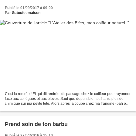
Publié le 01/09/2017 à 09:00
Par
Gatoufeemaison
C'est la rentrée ! Et qui dit rentrée, dit passage chez le coiffeur pour rayonner
face aux collègues et aux élèves. Sauf que depuis bientôt 2 ans, plus de
chimique sur ma petite tête. Alors après la coupe chez ma frangine (bah oui
elle est coiffeuse......
Prend soin de ton barbu
Publié le 27/04/2016 à 15:10