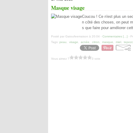
Masque visage
Coucou ! Ce n'est plus un sec
n côté des choses, on peut m
s que faire pour améliorer ce
Posté par Gatoufeemaison à 20:04 -
Commentaires [
…
]
- P
Tags:
peau
,
visage
,
acnée
,
citron
,
masque
,
miel
,
tepezc
Vous aimez ?
0 vote