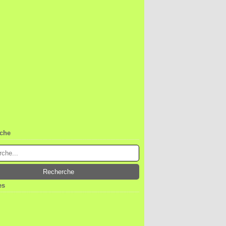
che
es
ier
(1)
embre
(1)