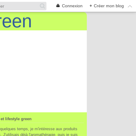
Connexion
+
Créer mon blog
et lifestyle green
quelques temps, je m'intéresse aux produits
. J'utilisais déjà l'aromathérapie, puis je suis