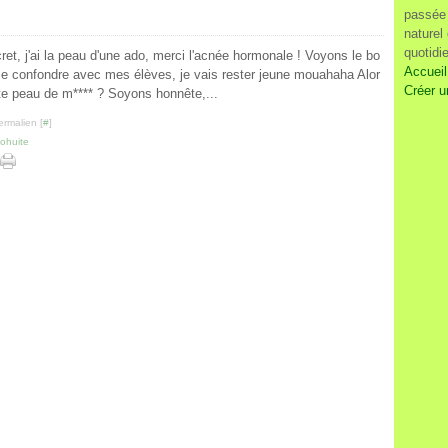
passée 
naturel
quotidi
ret, j'ai la peau d'une ado, merci l'acnée hormonale ! Voyons le bo
Accueil
e confondre avec mes élèves, je vais rester jeune mouahaha Alor
Créer u
tte peau de m**** ? Soyons honnête,...
ermalien [
#
]
ohuite