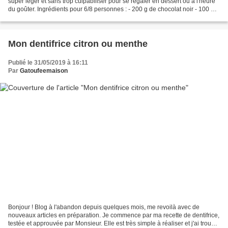
super léger et sans trop culpabiliser pour se régaler en dessert ou à l'heure
du goûter. Ingrédients pour 6/8 personnes : - 200 g de chocolat noir - 100 g
de poudre d'amande - 50...
Mon dentifrice citron ou menthe
Publié le 31/05/2019 à 16:11
Par
Gatoufeemaison
Bonjour ! Blog à l'abandon depuis quelques mois, me revoilà avec de
nouveaux articles en préparation. Je commence par ma recette de dentifrice,
testée et approuvée par Monsieur. Elle est très simple à réaliser et j'ai trouvé