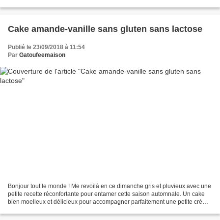
chez aroma-zone des tubes...
Cake amande-vanille sans gluten sans lactose
Publié le 23/09/2018 à 11:54
Par
Gatoufeemaison
Bonjour tout le monde ! Me revoilà en ce dimanche gris et pluvieux avec une
petite recette réconfortante pour entamer cette saison automnale. Un cake
bien moelleux et délicieux pour accompagner parfaitement une petite crème
comme celle ici ou votre thé/café....