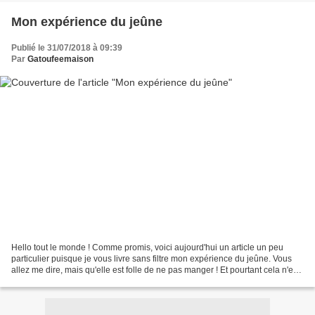
Mon expérience du jeûne
Publié le 31/07/2018 à 09:39
Par
Gatoufeemaison
Hello tout le monde ! Comme promis, voici aujourd'hui un article un peu
particulier puisque je vous livre sans filtre mon expérience du jeûne. Vous
allez me dire, mais qu'elle est folle de ne pas manger ! Et pourtant cela n'est
pas dangereux, ni très...