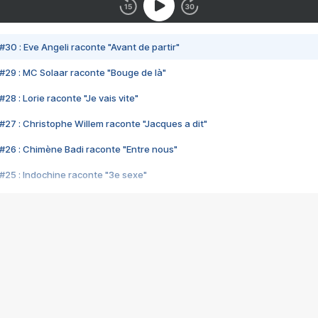
#30 : Eve Angeli raconte "Avant de partir"
#29 : MC Solaar raconte "Bouge de là"
28 : Lorie raconte "Je vais vite"
#27 : Christophe Willem raconte "Jacques a dit"
#26 : Chimène Badi raconte "Entre nous"
#25 : Indochine raconte "3e sexe"
#24 : Zaho raconte "C'est chelou"
#23 : Patrick Bruel raconte "Au café des délices"
#22 : Kyo raconte "Le chemin"
#21 : Nolwenn Leroy raconte "Cassé"
#20 : Patrick Hernandez raconte "Born to be alive"